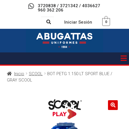
3720838 / 3721342 / 4036627
960 362 206
Iniciar Sesión
0
Inicio
SCOOL
BOT PETG 1.150 LT SPORT BLUE /
GRAY SCOOL