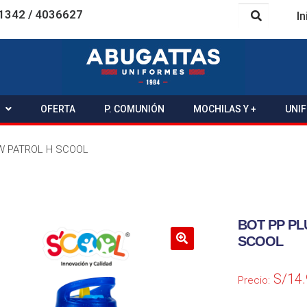
1342 / 4036627
In
OFERTA
P. COMUNIÓN
MOCHILAS Y +
UNI
AW PATROL H SCOOL
BOT PP PL
SCOOL
S/
14
Precio: