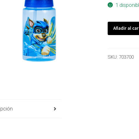
1 disponib
Añadir al car
SKU:
703700
ipción