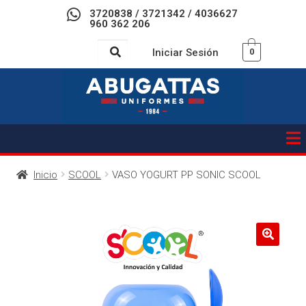
3720838 / 3721342 / 4036627
960 362 206
Iniciar Sesión
0
Inicio
SCOOL
VASO YOGURT PP SONIC SCOOL