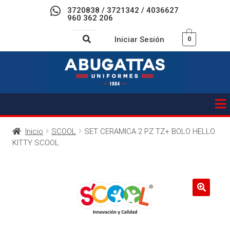
3720838 / 3721342 / 4036627
960 362 206
Iniciar Sesión
0
Inicio
SCOOL
SET CERAMICA 2 PZ TZ+ BOLO HELLO
KITTY SCOOL