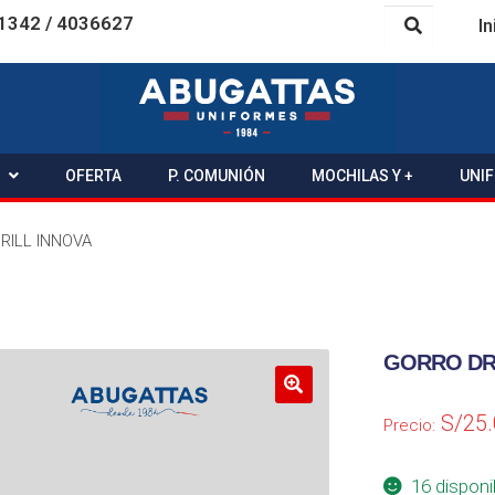
1342 / 4036627
In
OFERTA
P. COMUNIÓN
MOCHILAS Y +
UNI
RILL INNOVA
GORRO DR
S/
25
Precio:
16 disponi