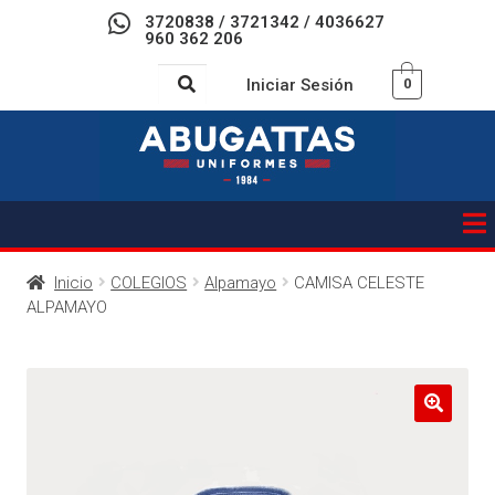
3720838 / 3721342 / 4036627
960 362 206
Iniciar Sesión
0
Inicio
COLEGIOS
Alpamayo
CAMISA CELESTE
ALPAMAYO