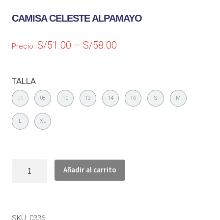
CAMISA CELESTE ALPAMAYO
S/
51.00
–
S/
58.00
Precio:
TALLA
06
08
10
12
14
16
S
M
L
XL
Añadir al carrito
SKU:
0336