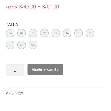
S/
45.00
–
S/
51.00
Precio:
TALLA
06
08
10
12
14
16
S
M
L
XL
XXL
Añadir al carrito
SKU:
1607