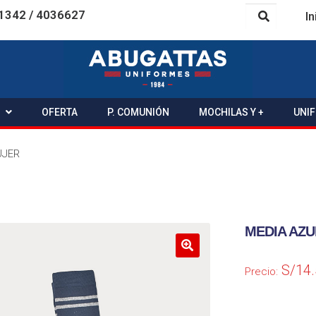
1342 / 4036627
In
OFERTA
P. COMUNIÓN
MOCHILAS Y +
UNI
UJER
MEDIA AZU
S/
14
Precio: