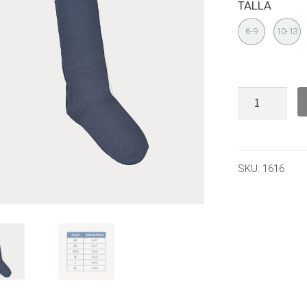
TALLA
6-9
10-13
SKU:
1616