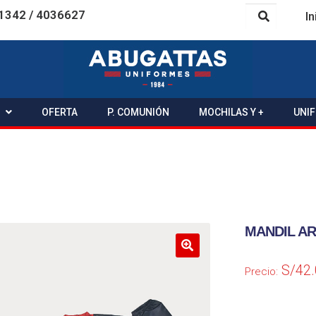
1342 / 4036627
In
OFERTA
P. COMUNIÓN
MOCHILAS Y +
UNI
MANDIL A
S/
42
Precio: