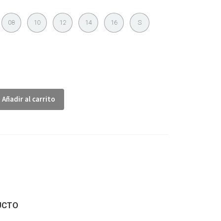
08
10
12
14
16
S
Añadir al carrito
UCTO