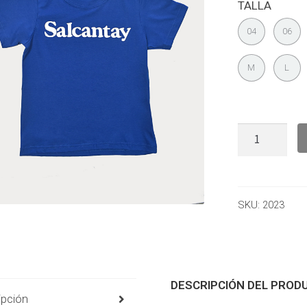
TALLA
04
06
M
L
SKU:
2023
DESCRIPCIÓN DEL PROD
ipción