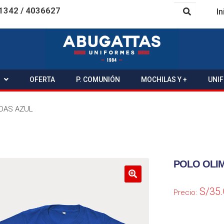
1342 / 4036627
In
OFERTA
P. COMUNIÓN
MOCHILAS Y +
UNI
ADAS AZUL
POLO OLI
S/
35
Precio: