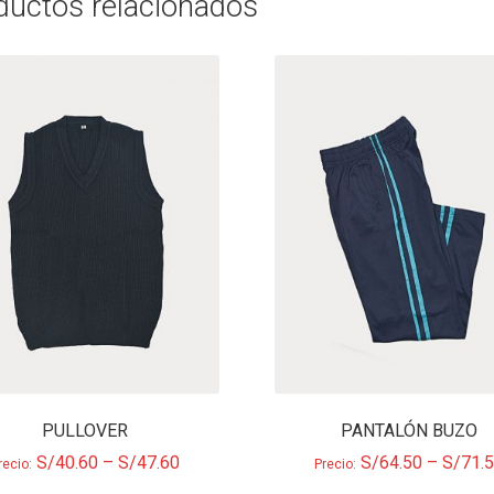
ductos relacionados
PULLOVER
PANTALÓN BUZO
S/
40.60
–
S/
47.60
S/
64.50
–
S/
71.
recio:
Precio: