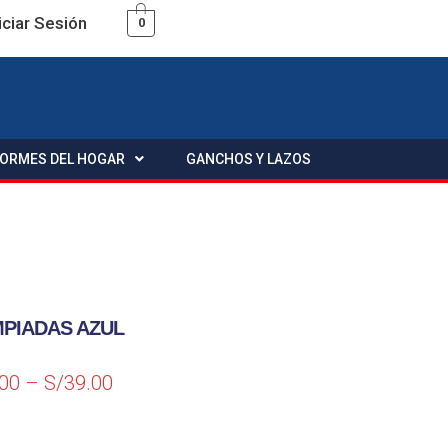
iciar Sesión
0
FORMES DEL HOGAR
GANCHOS Y LAZOS
MPIADAS AZUL
.00
–
S/
39.00