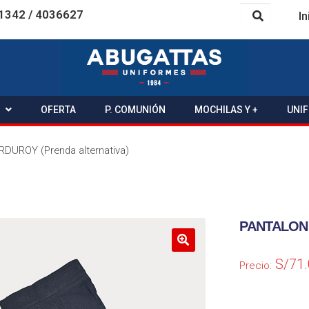
1342 / 4036627
In
OFERTA
P. COMUNIÓN
MOCHILAS Y +
UNI
UROY (Prenda alternativa)
PANTALON C
S/
71
Precio: