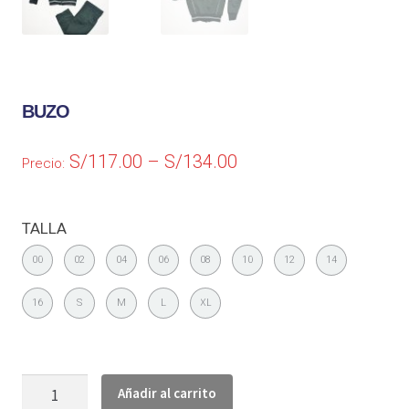
BUZO
S/
117.00
–
S/
134.00
Precio:
TALLA
00
02
04
06
08
10
12
14
16
S
M
L
XL
Añadir al carrito