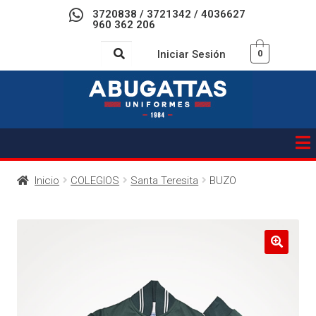
3720838 / 3721342 / 4036627
960 362 206
Iniciar Sesión
0
Inicio
COLEGIOS
Santa Teresita
BUZO