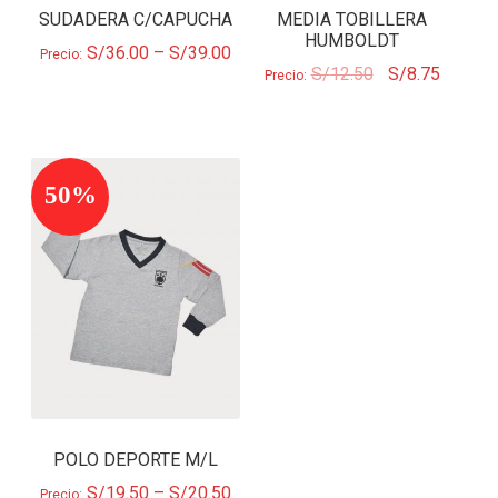
SUDADERA C/CAPUCHA
MEDIA TOBILLERA
HUMBOLDT
S/
36.00
–
S/
39.00
Precio:
S/
12.50
S/
8.75
Precio:
50%
POLO DEPORTE M/L
S/
19.50
–
S/
20.50
Precio: