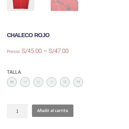
CHALECO ROJO
S/
45.00
–
S/
47.00
Precio:
TALLA
04
06
08
10
12
14
Añadir al carrito