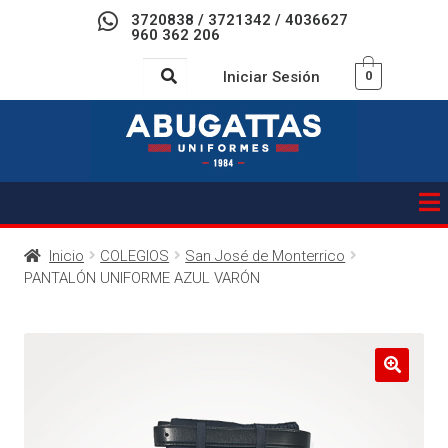
3720838 / 3721342 / 4036627
960 362 206
Iniciar Sesión
0
Inicio
COLEGIOS
San José de Monterrico
PANTALÓN UNIFORME AZUL VARÓN