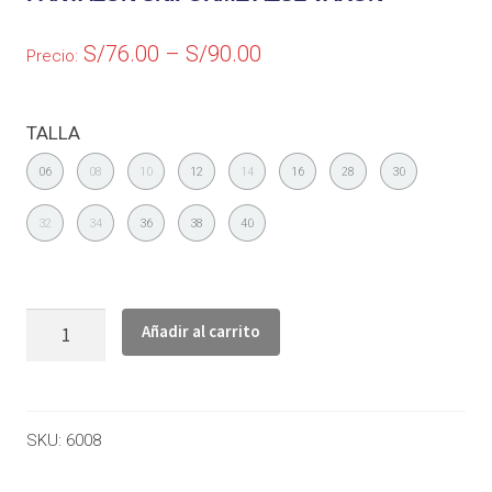
S/
76.00
–
S/
90.00
Precio:
TALLA
06
08
10
12
14
16
28
30
32
34
36
38
40
Añadir al carrito
SKU:
6008