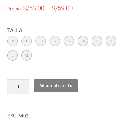
S/
53.00
–
S/
59.00
Precio:
TALLA
06
08
10
12
14
16
S
M
L
XL
Añadir al carrito
SKU:
6402