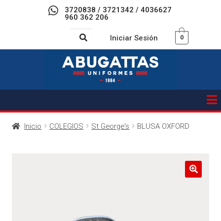
3720838 / 3721342 / 4036627
960 362 206
Iniciar Sesión
0
Inicio
COLEGIOS
St George's
BLUSA OXFORD