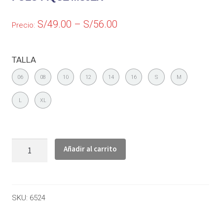
S/
49.00
–
S/
56.00
Precio:
TALLA
06
08
10
12
14
16
S
M
L
XL
Añadir al carrito
SKU:
6524