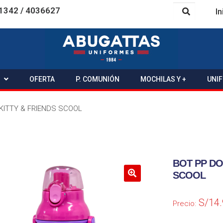
1342 / 4036627
In
OFERTA
P. COMUNIÓN
MOCHILAS Y +
UNI
KITTY & FRIENDS SCOOL
BOT PP DO
SCOOL
S/
14
Precio: