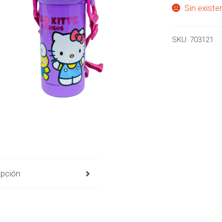
Sin existe
SKU:
703121
ipción