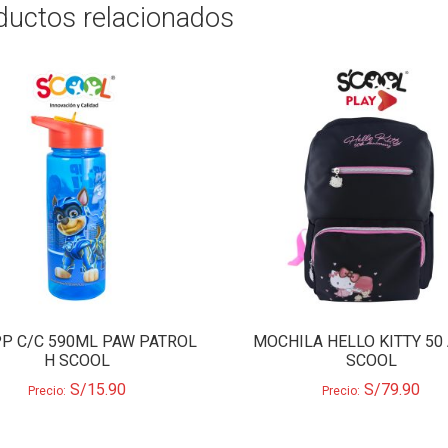
ductos relacionados
PP C/C 590ML PAW PATROL
MOCHILA HELLO KITTY 50
H SCOOL
SCOOL
S/
15.90
S/
79.90
Precio:
Precio: