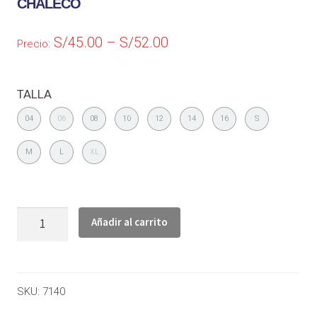
CHALECO
S/
45.00
–
S/
52.00
Precio:
TALLA
04
06
08
10
12
14
16
S
M
L
XL
Añadir al carrito
SKU:
7140