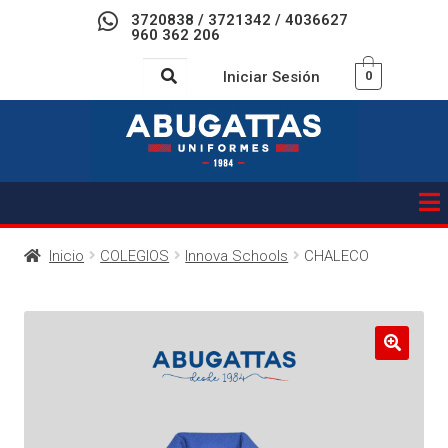
3720838 / 3721342 / 4036627
960 362 206
Iniciar Sesión
0
Inicio
COLEGIOS
Innova Schools
CHALECO