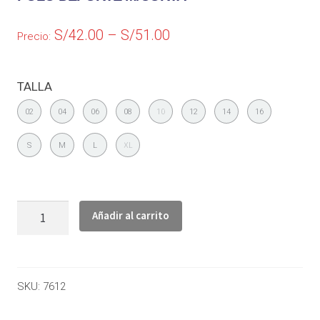
S/
42.00
–
S/
51.00
Precio:
TALLA
02
04
06
08
10
12
14
16
S
M
L
XL
Añadir al carrito
SKU:
7612