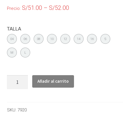
S/
51.00
–
S/
52.00
Precio:
TALLA
04
06
08
10
12
14
16
S
M
L
Añadir al carrito
SKU:
7920