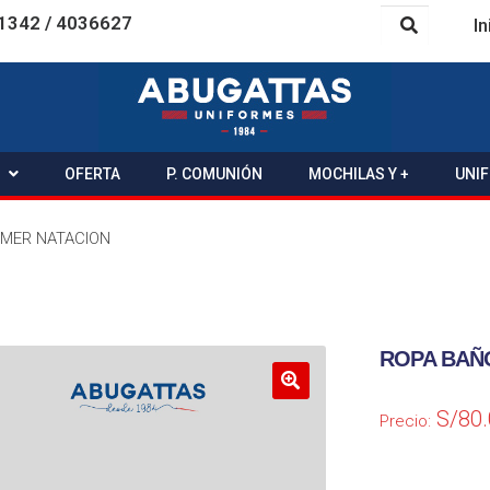
1342 / 4036627
In
OFERTA
P. COMUNIÓN
MOCHILAS Y +
UNI
MER NATACION
ROPA BAÑ
S/
80
Precio: