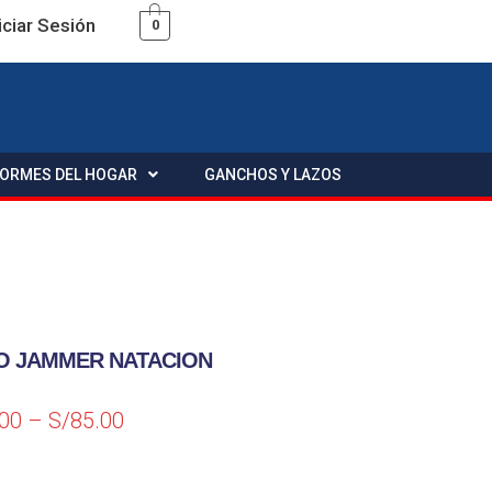
iciar Sesión
0
FORMES DEL HOGAR
GANCHOS Y LAZOS
O JAMMER NATACION
.00
–
S/
85.00