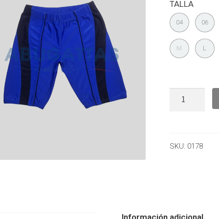
TALLA
04
06
M
L
SKU:
0178
Información adicional