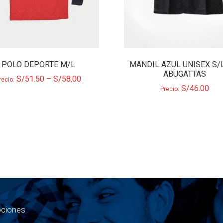
POLO DEPORTE M/L
MANDIL AZUL UNISEX S/
ABUGATTAS
S/
51.50
–
S/
58.00
recio:
S/
46.00
Precio:
ociones