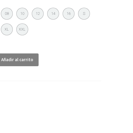
08
10
12
14
16
S
XL
XXL
Añadir al carrito