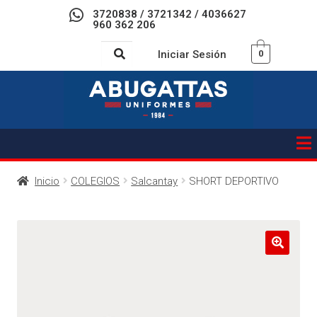
3720838 / 3721342 / 4036627
960 362 206
Iniciar Sesión
0
Inicio
COLEGIOS
Salcantay
SHORT DEPORTIVO