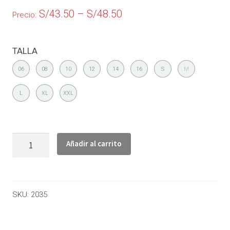
S/
43.50
–
S/
48.50
Precio:
TALLA
06
08
10
12
14
16
S
M
L
XL
XXL
Añadir al carrito
SKU:
2035