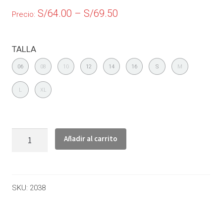
S/
64.00
–
S/
69.50
Precio:
TALLA
06
08
10
12
14
16
S
M
L
XL
Añadir al carrito
SKU:
2038