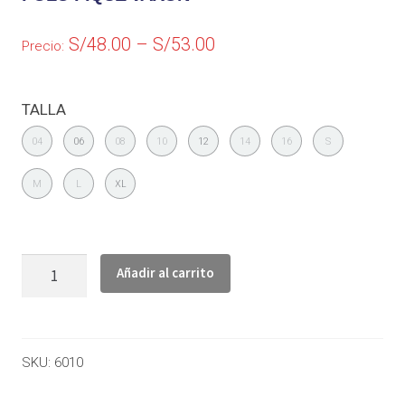
S/
48.00
–
S/
53.00
Precio:
TALLA
04
06
08
10
12
14
16
S
M
L
XL
Añadir al carrito
SKU:
6010