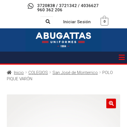
3720838 / 3721342 / 4036627
960 362 206
Iniciar Sesión
0
Inicio
COLEGIOS
San José de Monterrico
POLO
PIQUE VARÓN