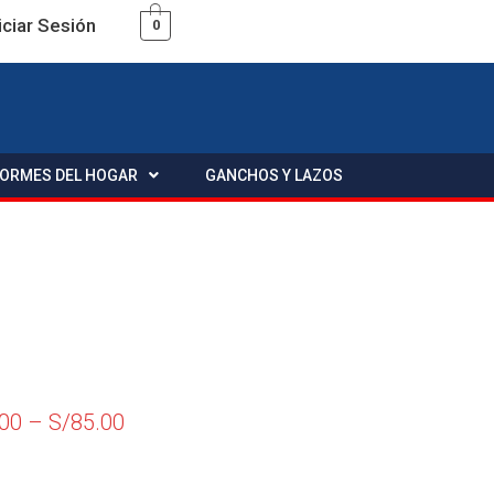
iciar Sesión
0
FORMES DEL HOGAR
GANCHOS Y LAZOS
.00
–
S/
85.00