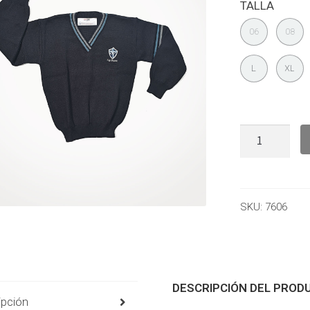
TALLA
06
08
L
XL
SKU:
7606
DESCRIPCIÓN DEL PROD
ipción