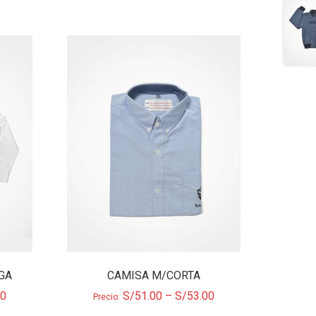
GA
CAMISA M/CORTA
00
S/
51.00
–
S/
53.00
Precio: