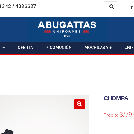
1342 / 4036627
In
OFERTA
P. COMUNIÓN
MOCHILAS Y +
UNI
CHOMPA
S/
79
Precio: