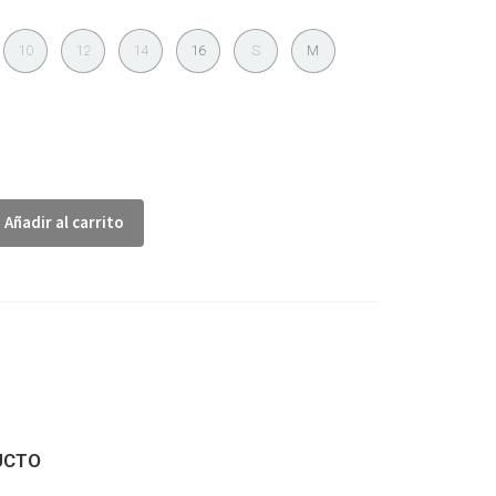
10
12
14
16
S
M
Añadir al carrito
UCTO