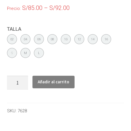
S/
85.00
–
S/
92.00
Precio:
TALLA
02
04
06
08
10
12
14
16
S
M
L
Añadir al carrito
SKU:
7628